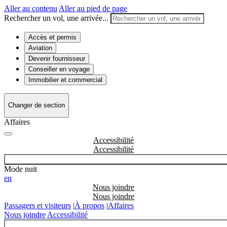
Aller au contenu
Aller au pied de page
Rechercher un vol, une arrivée...
Accès et permis
Aviation
Devenir fournisseur
Conseiller en voyage
Immobilier et commercial
Changer de section
Affaires
Accessibilité
Mode nuit
en
Nous joindre
Passagers et visiteurs
|
À propos
|
Affaires
Nous joindre
Accessibilité