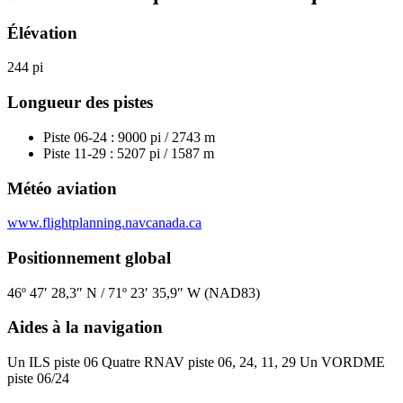
YQB
Demande
Élévation
de
transport
244 pi
privé
Longueur des pistes
Piste 06-24 : 9000 pi / 2743 m
Piste 11-29 : 5207 pi / 1587 m
Météo aviation
Bureau
des
www.flightplanning.navcanada.ca
contrôles
d'accès
Positionnement global
(BCA)
CIZR
46º 47′ 28,3″ N / 71º 23′ 35,9″ W (NAD83)
CIZR
Canada
Aides à la navigation
et
externe
Permis
Un ILS piste 06 Quatre RNAV piste 06, 24, 11, 29 Un VORDME
de
piste 06/24
conduire