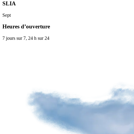
côté
SLIA
piste
(AVOP)
Sept
Dossier
de
Heures d’ouverture
compagnie
Enregistrement
7 jours sur 7, 24 h sur 24
d'un
véhicule
côté
piste
Certificat
restreint
de
radiotéléphonie
Données
techniques
et
aéronautiques
Services
aériens
Frais
d’améliorations
aéroportuaires