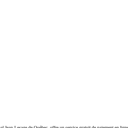
l Jean-Lesage de Québec, offre un service gratuit de paiement en ligne 