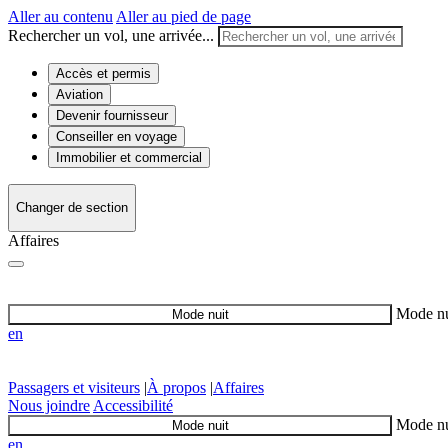
Aller au contenu
Aller au pied de page
Rechercher un vol, une arrivée...
Accès et permis
Aviation
Devenir fournisseur
Conseiller en voyage
Immobilier et commercial
Changer de section
Affaires
Mode nu
Mode nuit
en
Passagers et visiteurs
|
À propos
|
Affaires
Nous joindre
Accessibilité
Mode nu
Mode nuit
en