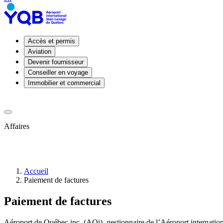
Accès et permis
Aviation
Devenir fournisseur
Conseiller en voyage
Immobilier et commercial
Affaires
Accueil
Paiement de factures
Permis
Paiement de factures
taxis
YQB
Demande
Aéroport de Québec inc. (AQi), gestionnaire de l’Aéroport internationa