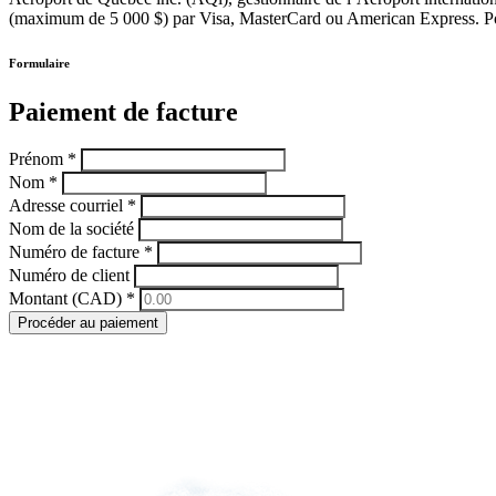
de
(maximum de 5 000 $) par Visa, MasterCard ou American Express. Pour u
transport
privé
Formulaire
Paiement de facture
Prénom *
Nom *
Bureau
Adresse courriel *
des
Nom de la société
contrôles
Numéro de facture *
d'accès
Numéro de client
(BCA)
Montant (CAD) *
CIZR
CIZR
Procéder au paiement
Canada
et
externe
Permis
de
conduire
côté
piste