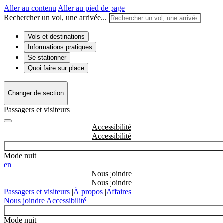
Aller au contenu
Aller au pied de page
Rechercher un vol, une arrivée...
Vols et destinations
Informations pratiques
Se stationner
Quoi faire sur place
Changer de section
Passagers et visiteurs
Accessibilité
Mode nuit
en
Nous joindre
Passagers et visiteurs
|
À propos
|
Affaires
Nous joindre
Accessibilité
Mode nuit