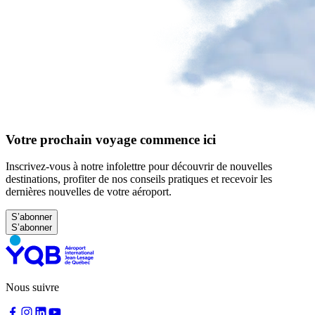
à
YQB
Aire
d'attente
gratuite
Aide
et
FAQ
Votre prochain voyage commence ici
A&W
Blaxton
Inscrivez-vous à notre infolettre pour découvrir de nouvelles
Brûlerie
destinations, profiter de nos conseils pratiques et recevoir les
Rousseau
dernières nouvelles de votre aéroport.
par
Nourcy
S’abonner
Lobbie
Nourcy
Café
Traiteur
Sagamité
Distributrices
Nous suivre
alimentaires
Tous