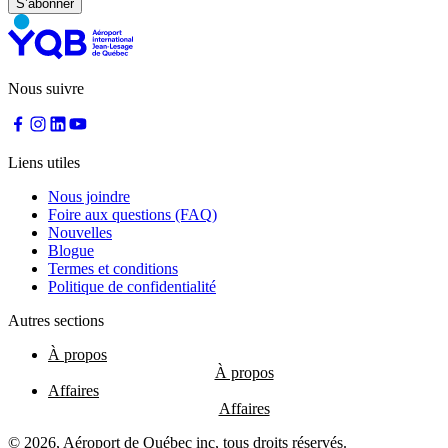
à
YQB
Aire
d'attente
gratuite
Nous suivre
Aide
et
FAQ
Liens utiles
Nous joindre
A&W
Foire aux questions (FAQ)
Blaxton
Nouvelles
Brûlerie
Blogue
Rousseau
Termes et conditions
par
Politique de confidentialité
Nourcy
Lobbie
Autres sections
Nourcy
Café
À propos
Traiteur
Sagamité
Affaires
Distributrices
alimentaires
© 2026, Aéroport de Québec inc, tous droits réservés.
Tous