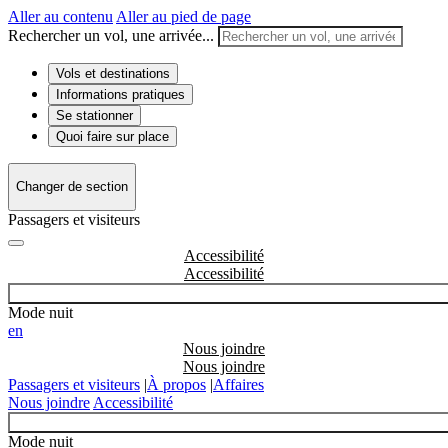
Aller au contenu
Aller au pied de page
Rechercher un vol, une arrivée...
Vols et destinations
Informations pratiques
Se stationner
Quoi faire sur place
Changer de section
Passagers et visiteurs
Accessibilité
Mode nuit
en
Nous joindre
Passagers et visiteurs
|
À propos
|
Affaires
Nous joindre
Accessibilité
Mode nuit