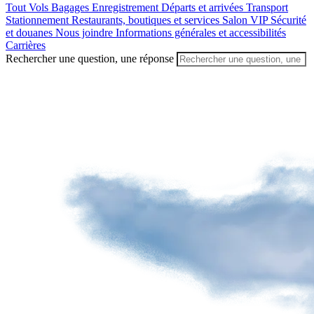
un
Tout
Vols
Bagages
Enregistrement
Départs et arrivées
Transport
passager
Stationnement
Restaurants, boutiques et services
Salon VIP
Sécurité
et douanes
Nous joindre
Informations générales et accessibilités
Carrières
Rechercher une question, une réponse
Avantages
de
décoller
de
YQB
Destinations
Transporteurs
aériens
Agences
de
voyage
Visiter
Québec
Préparez