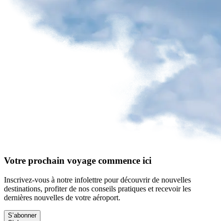
un
animal
Enfant
voyageant
seul
Économiser
grâce
au
prépaiement
Modifier
ou
annuler
mon
prépaiement
Demander
Votre prochain voyage commence ici
un
remboursement
Inscrivez-vous à notre infolettre pour découvrir de nouvelles
destinations, profiter de nos conseils pratiques et recevoir les
dernières nouvelles de votre aéroport.
Stationnement
S’abonner