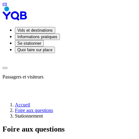
en
Vols et destinations
Informations pratiques
Se stationner
Quoi faire sur place
Passagers et visiteurs
Accueil
Foire aux questions
Arrivées
Stationnement
Départs
Prendre
Foire aux questions
ou
déposer