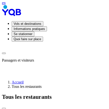
en
Vols et destinations
Informations pratiques
Se stationner
Quoi faire sur place
Passagers et visiteurs
Accueil
Tous les restaurants
Arrivées
Départs
Tous les restaurants
Prendre
ou
déposer