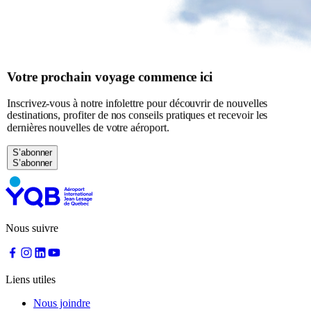
à
YQB
Aire
d'attente
gratuite
Aide
Votre prochain voyage commence ici
et
FAQ
Inscrivez-vous à notre infolettre pour découvrir de nouvelles
destinations, profiter de nos conseils pratiques et recevoir les
dernières nouvelles de votre aéroport.
A&W
S’abonner
Blaxton
Brûlerie
Rousseau
par
Nourcy
Lobbie
Nous suivre
Nourcy
Café
Traiteur
Sagamité
Liens utiles
Distributrices
alimentaires
Nous joindre
Tous