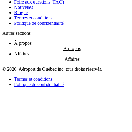
Foire aux questions (FAQ)
les
Nouvelles
restaurants
Blogue
Termes et conditions
Politique de confidentialité
Atikuss
Autres sections
Best
À propos
Buy
Florin
Affaires
Québec
Hors
Taxes
© 2026, Aéroport de Québec inc, tous droits réservés.
Relay
Spectrum
Termes et conditions
Toutes
Politique de confidentialité
les
boutiques
Aire
de
jeux