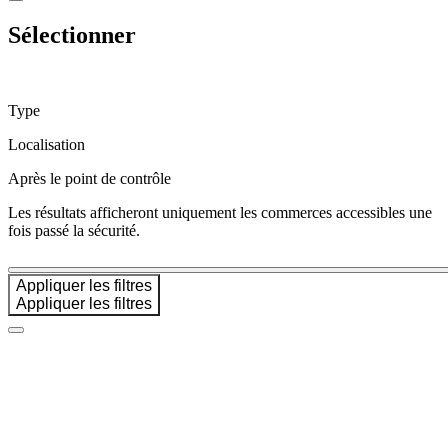
un
passager
Sélectionner
Type
Localisation
Avantages
Après le point de contrôle
de
décoller
Les résultats afficheront uniquement les commerces accessibles une
de
fois passé la sécurité.
YQB
Destinations
Transporteurs
Appliquer les filtres
aériens
Agences
de
voyage
Visiter
Québec
Préparez