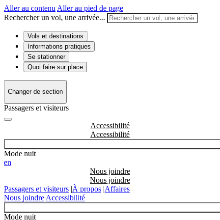
Aller au contenu
Aller au pied de page
Rechercher un vol, une arrivée...
Vols et destinations
Informations pratiques
Se stationner
Quoi faire sur place
Changer de section
Passagers et visiteurs
Accessibilité
Mode nuit
en
Nous joindre
Passagers et visiteurs
|
À propos
|
Affaires
Nous joindre
Accessibilité
Mode nuit