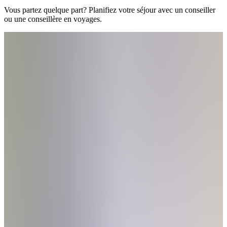
un
Vous partez quelque part? Planifiez votre séjour avec un conseiller
passager
ou une conseillère en voyages.
Avantages
de
décoller
de
YQB
Destinations
Transporteurs
aériens
Agences
de
voyage
Visiter
Québec
Préparez