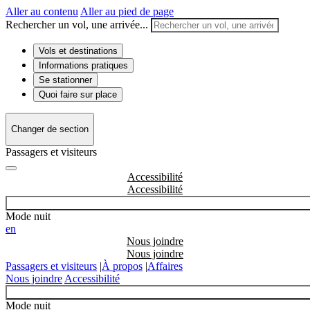
Aller au contenu
Aller au pied de page
Rechercher un vol, une arrivée...
Vols et destinations
Informations pratiques
Se stationner
Quoi faire sur place
Changer de section
Passagers et visiteurs
Accessibilité
Mode nuit
en
Nous joindre
Passagers et visiteurs
|
À propos
|
Affaires
Nous joindre
Accessibilité
Mode nuit