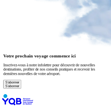
Fauteuils
de
massage
Se
divertir
à
l'aéroport
Tous
les
divertissements
Votre prochain voyage commence ici
Inscrivez-vous à notre infolettre pour découvrir de nouvelles
Café
destinations, profiter de nos conseils pratiques et recevoir les
Air
dernières nouvelles de votre aéroport.
Canada
Salon
S’abonner
Boréal
par
YQB