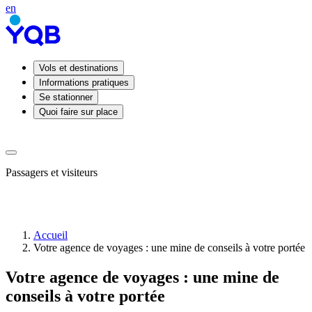
en
Vols et destinations
Informations pratiques
Se stationner
Quoi faire sur place
Passagers et visiteurs
Accueil
Votre agence de voyages : une mine de conseils à votre portée
Arrivées
Départs
Votre agence de voyages : une mine de
Prendre
ou
conseils à votre portée
déposer