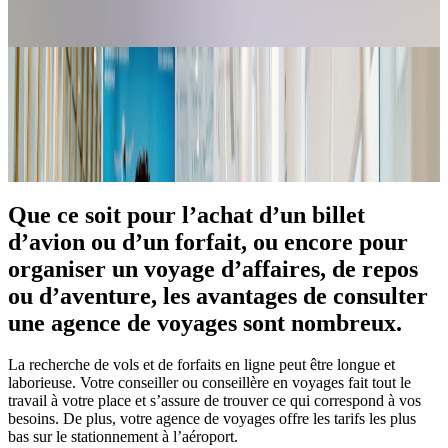
votre
retour
en
toute
tranquillité
Découvrir
Que ce soit pour l’achat d’un billet
Bagages
Enregistrement
d’avion ou d’un forfait, ou encore pour
Location
organiser un voyage d’affaires, de repos
de
casiers
ou d’aventure, les avantages de consulter
Bureau
une agence de voyages sont nombreux.
de
change
et
La recherche de vols et de forfaits en ligne peut être longue et
guichets
laborieuse. Votre conseiller ou conseillère en voyages fait tout le
automatiques
travail à votre place et s’assure de trouver ce qui correspond à vos
Sécurité
besoins. De plus, votre agence de voyages offre les tarifs les plus
Services
bas sur le stationnement à l’aéroport.