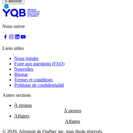
à
YQB
Aire
d'attente
gratuite
Nous suivre
Aide
et
FAQ
Liens utiles
Nous joindre
A&W
Foire aux questions (FAQ)
Blaxton
Nouvelles
Brûlerie
Blogue
Rousseau
Termes et conditions
par
Politique de confidentialité
Nourcy
Lobbie
Autres sections
Nourcy
Café
À propos
Traiteur
Sagamité
Affaires
Distributrices
alimentaires
© 2026, Aéroport de Québec inc, tous droits réservés.
Tous