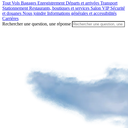
un
Tout
Vols
Bagages
Enregistrement
Départs et arrivées
Transport
passager
Stationnement
Restaurants, boutiques et services
Salon VIP
Sécurité
et douanes
Nous joindre
Informations générales et accessibilités
Carrières
Rechercher une question, une réponse
Avantages
de
décoller
de
YQB
Destinations
Transporteurs
aériens
Agences
de
voyage
Visiter
Québec
Préparez