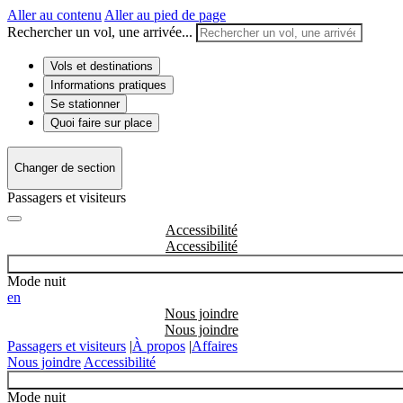
Aller au contenu
Aller au pied de page
Rechercher un vol, une arrivée...
Vols et destinations
Informations pratiques
Se stationner
Quoi faire sur place
Changer de section
Passagers et visiteurs
Accessibilité
Mode nuit
en
Nous joindre
Passagers et visiteurs
|
À propos
|
Affaires
Nous joindre
Accessibilité
Mode nuit