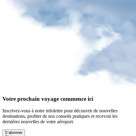
un
animal
Enfant
voyageant
seul
Économiser
grâce
au
prépaiement
Modifier
ou
annuler
mon
prépaiement
Demander
Votre prochain voyage commence ici
un
remboursement
Inscrivez-vous à notre infolettre pour découvrir de nouvelles
destinations, profiter de nos conseils pratiques et recevoir les
dernières nouvelles de votre aéroport.
Stationnement
S’abonner