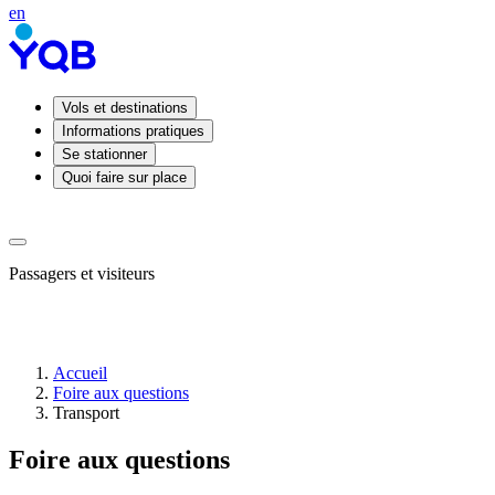
en
Vols et destinations
Informations pratiques
Se stationner
Quoi faire sur place
Passagers et visiteurs
Accueil
Foire aux questions
Arrivées
Transport
Départs
Prendre
Foire aux questions
ou
déposer