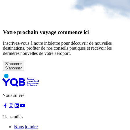
à
YQB
Aire
d'attente
gratuite
Aide
Votre prochain voyage commence ici
et
FAQ
Inscrivez-vous à notre infolettre pour découvrir de nouvelles
destinations, profiter de nos conseils pratiques et recevoir les
dernières nouvelles de votre aéroport.
A&W
S’abonner
Blaxton
Brûlerie
Rousseau
par
Nourcy
Lobbie
Nous suivre
Nourcy
Café
Traiteur
Sagamité
Liens utiles
Distributrices
alimentaires
Nous joindre
Tous