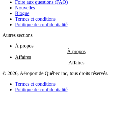
Foire aux questions (FAQ)
les
Nouvelles
restaurants
Blogue
Termes et conditions
Politique de confidentialité
Atikuss
Autres sections
Best
À propos
Buy
Florin
Affaires
Québec
Hors
Taxes
© 2026, Aéroport de Québec inc, tous droits réservés.
Relay
Spectrum
Termes et conditions
Toutes
Politique de confidentialité
les
boutiques
Aire
de
jeux