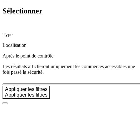
un
passager
Sélectionner
Type
Localisation
Avantages
Après le point de contrôle
de
décoller
Les résultats afficheront uniquement les commerces accessibles une
de
fois passé la sécurité.
YQB
Destinations
Transporteurs
Appliquer les filtres
aériens
Agences
de
voyage
Visiter
Québec
Préparez