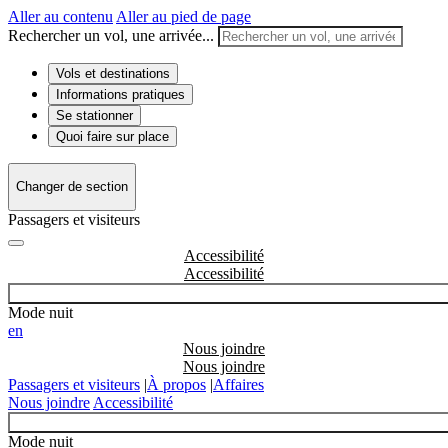
Aller au contenu
Aller au pied de page
Rechercher un vol, une arrivée...
Vols et destinations
Informations pratiques
Se stationner
Quoi faire sur place
Changer de section
Passagers et visiteurs
Accessibilité
Mode nuit
en
Nous joindre
Passagers et visiteurs
|
À propos
|
Affaires
Nous joindre
Accessibilité
Mode nuit