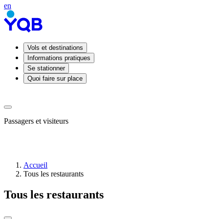
en
Vols et destinations
Informations pratiques
Se stationner
Quoi faire sur place
Passagers et visiteurs
Accueil
Tous les restaurants
Arrivées
Départs
Tous les restaurants
Prendre
ou
déposer