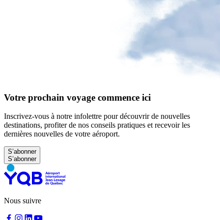
à
YQB
Aire
d'attente
gratuite
Aide
et
FAQ
Votre prochain voyage commence ici
A&W
Blaxton
Inscrivez-vous à notre infolettre pour découvrir de nouvelles
Brûlerie
destinations, profiter de nos conseils pratiques et recevoir les
Rousseau
dernières nouvelles de votre aéroport.
par
Nourcy
S’abonner
Lobbie
Nourcy
Café
Traiteur
Sagamité
Distributrices
Nous suivre
alimentaires
Tous