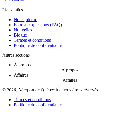
les
restaurants
Liens utiles
Nous joindre
Foire aux questions (FAQ)
Nouvelles
Atikuss
Blogue
Best
Termes et conditions
Buy
Politique de confidentialité
Florin
Québec
Autres sections
Hors
Taxes
À propos
Relay
Spectrum
Affaires
Toutes
les
boutiques
© 2026, Aéroport de Québec inc, tous droits réservés.
Termes et conditions
Politique de confidentialité
Aire
de
jeux