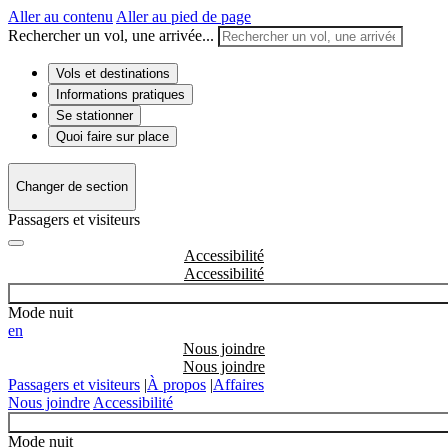
Aller au contenu
Aller au pied de page
Rechercher un vol, une arrivée...
Vols et destinations
Informations pratiques
Se stationner
Quoi faire sur place
Changer de section
Passagers et visiteurs
Accessibilité
Mode nuit
en
Nous joindre
Passagers et visiteurs
|
À propos
|
Affaires
Nous joindre
Accessibilité
Mode nuit