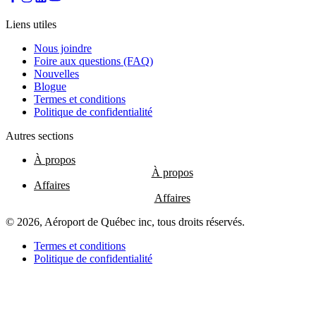
les
restaurants
Liens utiles
Nous joindre
Foire aux questions (FAQ)
Nouvelles
Atikuss
Blogue
Best
Termes et conditions
Buy
Politique de confidentialité
Florin
Québec
Autres sections
Hors
Taxes
À propos
Relay
Spectrum
Affaires
Toutes
les
boutiques
© 2026, Aéroport de Québec inc, tous droits réservés.
Termes et conditions
Politique de confidentialité
Aire
de
jeux