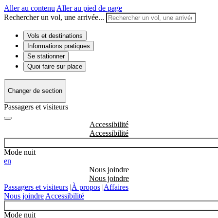
Aller au contenu
Aller au pied de page
Rechercher un vol, une arrivée...
Vols et destinations
Informations pratiques
Se stationner
Quoi faire sur place
Changer de section
Passagers et visiteurs
Accessibilité
Mode nuit
en
Nous joindre
Passagers et visiteurs
|
À propos
|
Affaires
Nous joindre
Accessibilité
Mode nuit