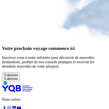
à
YQB
Aire
d'attente
gratuite
Aide
et
FAQ
Votre prochain voyage commence ici
A&W
Blaxton
Inscrivez-vous à notre infolettre pour découvrir de nouvelles
Brûlerie
destinations, profiter de nos conseils pratiques et recevoir les
Rousseau
dernières nouvelles de votre aéroport.
par
Nourcy
S’abonner
Lobbie
Nourcy
Café
Traiteur
Sagamité
Distributrices
Nous suivre
alimentaires
Tous