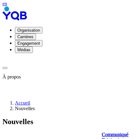
en
Organisation
Carrières
Engagement
Médias
À propos
À
Accueil
propos
Nouvelles
de
YQB
Nouvelles
Direction
et
conseil
Communiqué
Communiqué
Communiqué
Communiqué
d'administration