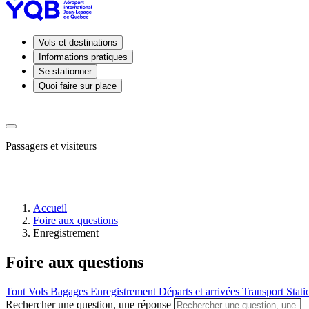
Vols et destinations
Informations pratiques
Se stationner
Quoi faire sur place
Passagers et visiteurs
Accueil
Foire aux questions
Arrivées
Enregistrement
Départs
Prendre
Foire aux questions
ou
déposer
un
Tout
Vols
Bagages
Enregistrement
Départs et arrivées
Transport
Stat
passager
Rechercher une question, une réponse