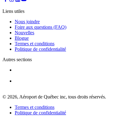
Aire
d'attente
Liens utiles
gratuite
Aide
Nous joindre
et
Foire aux questions (FAQ)
FAQ
Nouvelles
Blogue
Termes et conditions
Politique de confidentialité
A&W
Blaxton
Autres sections
Brûlerie
Rousseau
par
Nourcy
Lobbie
Nourcy
© 2026, Aéroport de Québec inc, tous droits réservés.
Café
Traiteur
Termes et conditions
Sagamité
Politique de confidentialité
Distributrices
alimentaires
Tous
les
restaurants