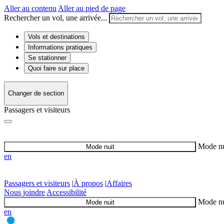
Aller au contenu
Aller au pied de page
Rechercher un vol, une arrivée...
Vols et destinations
Informations pratiques
Se stationner
Quoi faire sur place
Changer de section
Passagers et visiteurs
Mode nu
Mode nuit
en
Passagers et visiteurs
|
À propos
|
Affaires
Nous joindre
Accessibilité
Mode nu
Mode nuit
en