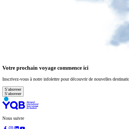
Enfant
voyageant
seul
Économiser
grâce
au
prépaiement
Modifier
ou
annuler
Votre prochain voyage commence ici
mon
prépaiement
Inscrivez-vous à notre infolettre pour découvrir de nouvelles destinatio
Demander
un
S’abonner
remboursement
Stationnement
Nous suivre
à
YQB